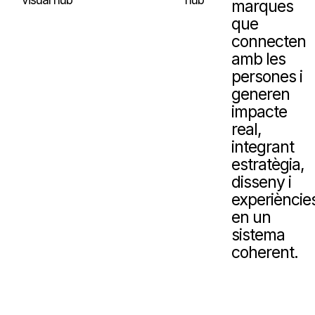
marques
que
connecten
amb les
persones i
generen
impacte
real,
integrant
estratègia,
disseny i
experièncie
en un
sistema
coherent.