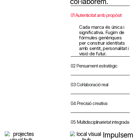
col·laborem.
01 Autenticitat amb propòsit
Cada marca és única i
significativa. Fugim de
fórmules genèriques
per construir identitats
amb sentit, personalitat i
visió de futur.
02 Pensament estratègic
03 Col·laboració real
04 Precisió creativa
05 Multidisciplinarietat integrada
Impulsem